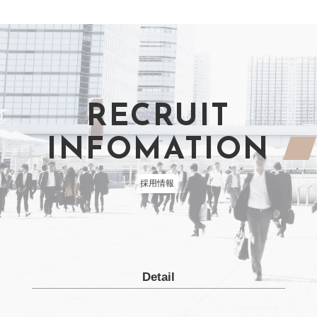
RECRUIT
INFOMATION
採⽤情報
Detail